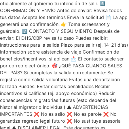
oficialmente al gobierno tu intención de salir. 6️⃣
CONFIRMACIÓN Y ENVÍO Antes de enviar: Revisa todos
tus datos Acepta los términos Envía la solicitud 📄 La app
generará una confirmación. 👉 Toma screenshot y
guárdalo. 7️⃣ CONTACTO Y SEGUIMIENTO Después de
enviar: El DHS/CBP revisa tu caso Puedes recibir:
Instrucciones para la salida Plazo para salir (ej. 14–21 días)
Información sobre asistencia de viaje Confirmación de
beneficios/incentivos, si aplican 📩 El contacto suele ser
por correo electrónico. 🎯 ¿QUÉ PASA CUANDO SALES
DEL PAÍS? Si completas la salida correctamente: Se
registra como salida voluntaria Evitas una deportación
forzada Puedes: Evitar ciertas penalidades Recibir
incentivos si calificas (ej. apoyo económico) Reducir
consecuencias migratorias futuras (esto depende del
historial migratorio individual) ⚠️ ADVERTENCIAS
IMPORTANTES ❌ No es asilo ❌ No es parole ❌ No
garantiza regreso legal futuro ❌ No sustituye asesoría
legal ⚠️ DISCLAIMER LEGAL Este documento es