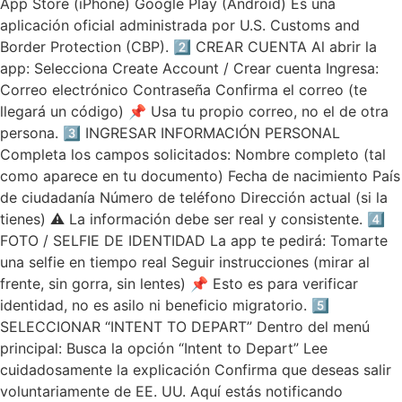
App Store (iPhone) Google Play (Android) Es una
aplicación oficial administrada por U.S. Customs and
Border Protection (CBP). 2️⃣ CREAR CUENTA Al abrir la
app: Selecciona Create Account / Crear cuenta Ingresa:
Correo electrónico Contraseña Confirma el correo (te
llegará un código) 📌 Usa tu propio correo, no el de otra
persona. 3️⃣ INGRESAR INFORMACIÓN PERSONAL
Completa los campos solicitados: Nombre completo (tal
como aparece en tu documento) Fecha de nacimiento País
de ciudadanía Número de teléfono Dirección actual (si la
tienes) ⚠️ La información debe ser real y consistente. 4️⃣
FOTO / SELFIE DE IDENTIDAD La app te pedirá: Tomarte
una selfie en tiempo real Seguir instrucciones (mirar al
frente, sin gorra, sin lentes) 📌 Esto es para verificar
identidad, no es asilo ni beneficio migratorio. 5️⃣
SELECCIONAR “INTENT TO DEPART” Dentro del menú
principal: Busca la opción “Intent to Depart” Lee
cuidadosamente la explicación Confirma que deseas salir
voluntariamente de EE. UU. Aquí estás notificando