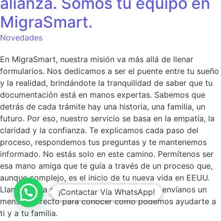
alianza. Somos tu equipo en
MigraSmart.
Novedades
En MigraSmart, nuestra misión va más allá de llenar
formularios. Nos dedicamos a ser el puente entre tu sueño
y la realidad, brindándote la tranquilidad de saber que tu
documentación está en manos expertas. Sabemos que
detrás de cada trámite hay una historia, una familia, un
futuro. Por eso, nuestro servicio se basa en la empatía, la
claridad y la confianza. Te explicamos cada paso del
proceso, respondemos tus preguntas y te mantenemos
informado. No estás solo en este camino. Permítenos ser
esa mano amiga que te guía a través de un proceso que,
aunque complejo, es el inicio de tu nueva vida en EEUU.
Llamada a la acción: Visita nuestro perfil o envíanos un
¡Contactar Vía WhatsApp!
mensaje directo para conocer cómo podemos ayudarte a
ti y a tu familia.