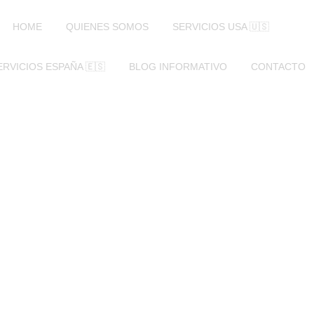
HOME
QUIENES SOMOS
SERVICIOS USA 🇺🇸
ERVICIOS ESPAÑA 🇪🇸
BLOG INFORMATIVO
CONTACTO
ITOSO GREEN