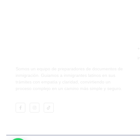
Con
+
Promoviendo la migración
responsable
i
Somos un equipo de preparadores de documentos de
inmigración. Guiamos a inmigrantes latinos en sus
trámites con empatía y claridad, convirtiendo un
proceso complejo en un camino más simple y seguro.
abogados. La presente información n