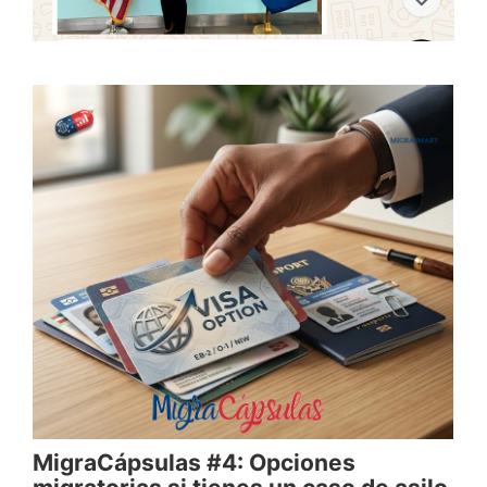
MigraCápsulas #4: Opciones