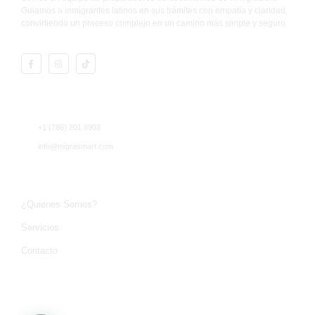
Guiamos a inmigrantes latinos en sus trámites con empatía y claridad,
convirtiendo un proceso complejo en un camino más simple y seguro.
Contacto
+1 (786) 201 8903
info@migrasmart.com
MigraSmart LLC
¿Quienes Somos?
Servicios
Contacto
ogados. La presente información no r