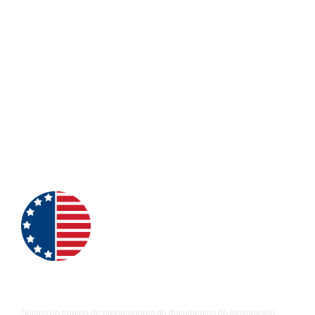
TRAMITE EXITOSO DE ASILO
agosto 6, 2025
Asilo
,
Tramites Exitosos
VER MÁS
Promoviendo la migración responsable
Somos un equipo de preparadores de documentos de inmigración.