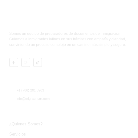
Promoviendo la migración responsable
Somos un equipo de preparadores de documentos de inmigración.
Guiamos a inmigrantes latinos en sus trámites con empatía y claridad,
convirtiendo un proceso complejo en un camino más simple y seguro.
Contacto
+1 (786) 201 8903
info@migrasmart.com
MigraSmart LLC
¿Quienes Somos?
Servicios