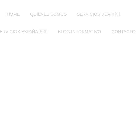
HOME
QUIENES SOMOS
SERVICIOS USA 🇺🇸
ERVICIOS ESPAÑA 🇪🇸
BLOG INFORMATIVO
CONTACTO
io del cambio
anquilidad par
en EE. UU.