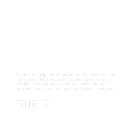
Co
Promoviendo la migración
responsable
Somos un equipo de preparadores de documentos de
inmigración. Guiamos a inmigrantes latinos en sus
trámites con empatía y claridad, convirtiendo un
proceso complejo en un camino más simple y seguro.
s abogados. La presente información no rep