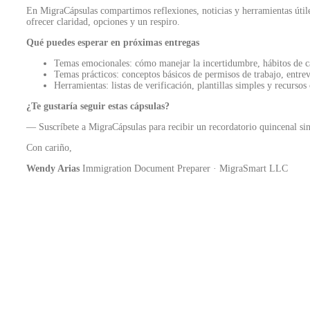
En MigraCápsulas compartimos reflexiones, noticias y herramientas útiles
ofrecer claridad, opciones y un respiro.
Qué puedes esperar en próximas entregas
Temas emocionales: cómo manejar la incertidumbre, hábitos de ca
Temas prácticos: conceptos básicos de permisos de trabajo, entrev
Herramientas: listas de verificación, plantillas simples y recursos
¿Te gustaría seguir estas cápsulas?
— Suscríbete a MigraCápsulas para recibir un recordatorio quincenal s
Con cariño,
Wendy Arias
Immigration Document Preparer · MigraSmart LLC
MigraCápsulas #4: Opciones migratorias si ti
marzo 12, 2026
/
No Comments
Muchas personas que tienen una solicitud de asilo pendiente en Estados U
Read More
Salida Voluntaria a través de CBP Home
enero 30, 2026
/
No Comments