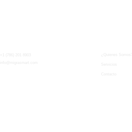
ntacto
MigraSmart 
¿Quienes Somos
+1 (786) 201 8903
info@migrasmart.com
Servicios
Contacto
resenta consejo legal
En MigraSmart no so