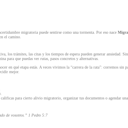
incertidumbre migratoria puede sentirse como una tormenta. Por eso nace
Migra
en el camino.
iva, los trámites, las citas y los tiempos de espera pueden generar ansiedad. Si
ina para que puedas ver rutas, pasos concretos y alternativas.
ocer en qué etapa estás. A veces vivimos la “carrera de la rata”: corremos sin
cidir mejor.
.
).
calificas para cierto alivio migratorio, organizar tus documentos o agendar una
ado de vosotros.”
1 Pedro 5:7