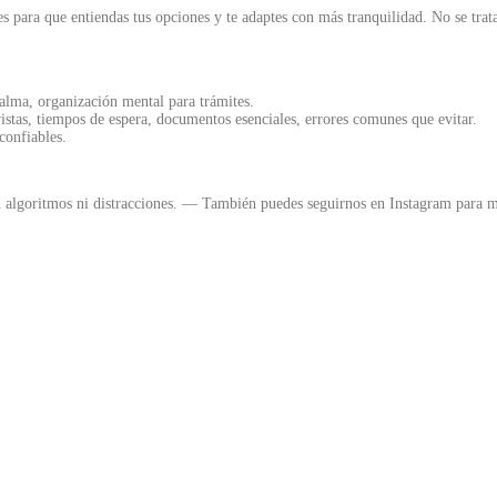
 para que entiendas tus opciones y te adaptes con más tranquilidad. No se trat
lma, organización mental para trámites.
istas, tiempos de espera, documentos esenciales, errores comunes que evitar.
 confiables.
in algoritmos ni distracciones. — También puedes seguirnos en Instagram para
enes un caso de asilo pendiente en EE.UU.
nidos creen que esa es su única vía para...