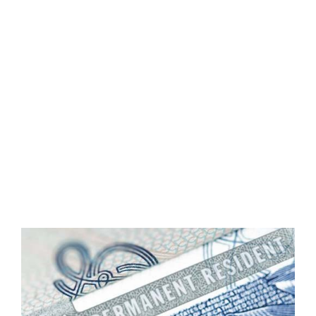
que debes
dejar de
creer.