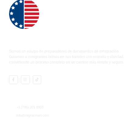
Promoviendo la migración responsable
Somos un equipo de preparadores de documentos de inmigración.
Guiamos a inmigrantes latinos en sus trámites con empatía y claridad,
convirtiendo un proceso complejo en un camino más simple y seguro.
Contacto
+1 (786) 201 8903
info@migrasmart.com
MigraSmart LLC