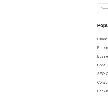
Popu
tió su asilo y no te quedaste con copias de...
Finan
Bankin
Busine
Consul
SEO Op
Consul
Bankin