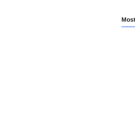
Most
MigraC
tienes
marzo
Salida
enero
Bienve
y decis